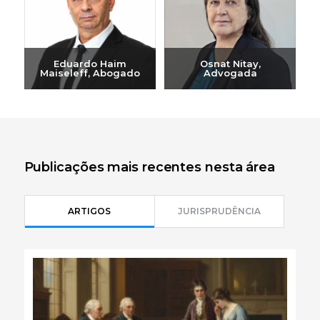
Eduardo Haim
Osnat Nitay,
Maiseleff, Abogado
Advogada
Enviar e-mail
Enviar e-mail
+972-3-6093609
+972-3-6093609
Publicações mais recentes nesta área
ARTIGOS
JURISPRUDÊNCIA