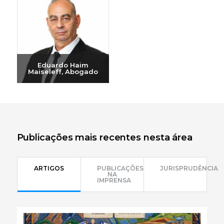
+972-3-6093609
+972-3-6093609
Eduardo Haim
Maiseleff, Abogado
Enviar e-mail
+972-3-6093609
Publicações mais recentes nesta área
ARTIGOS
PUBLICAÇÕES
JURISPRUDÊNCIA
NA
IMPRENSA