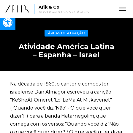
Afik & Co.
ADVOGADOS & NOTÁRIOS
Open toolbar
ÁREAS DE ATUAÇÃO
Atividade América Latina
– Espanha – Israel
Na década de 1960, o cantor e compositor
israelense Dan Almagor escreveu a canção
"KeSheÁt Omeret 'Lo' LeMa At Mitkavenet"
("Quando você diz 'Não' - O que você quer
dizer?") para a banda Hatarnegolim, que
começa com os versos: "Quando você diz 'Não',
o que você quer dizer? / O que você quer dizer