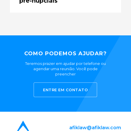
pré-nupciais
COMO PODEMOS AJUDAR?
Teremos prazer em ajudar por telefone ou
agendar uma reunião. Você pode
preencher
ENTRE EM CONTATO
afiklaw@afiklaw.com