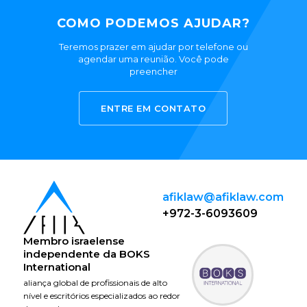
COMO PODEMOS AJUDAR?
Teremos prazer em ajudar por telefone ou
agendar uma reunião. Você pode
preencher
ENTRE EM CONTATO
afiklaw@afiklaw.com
+972-3-6093609
Membro israelense
independente da
BOKS
International
aliança global de profissionais de alto
nível e escritórios especializados ao redor