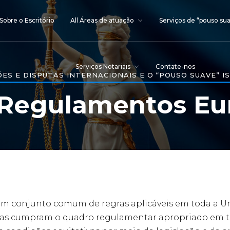
Sobre o Escritório
All Áreas de atuação
Serviços de “pouso sua
Serviços Notariais
Contate-nos
ES E DISPUTAS INTERNACIONAIS E O “POUSO SUAVE” I
 Regulamentos E
um conjunto comum de regras aplicáveis ​​em toda a U
resas cumpram o quadro regulamentar apropriado em 