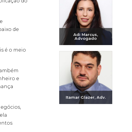
plicação do
ue
baixo de
Adi Marcus,
Advogado
is é o meio
Enviar e-mail
+972-3-6093609
e também
nheiro e
rnança
Itamar Glazer, Adv.
negócios,
Enviar e-mail
ela
+972-3-6093609
entos