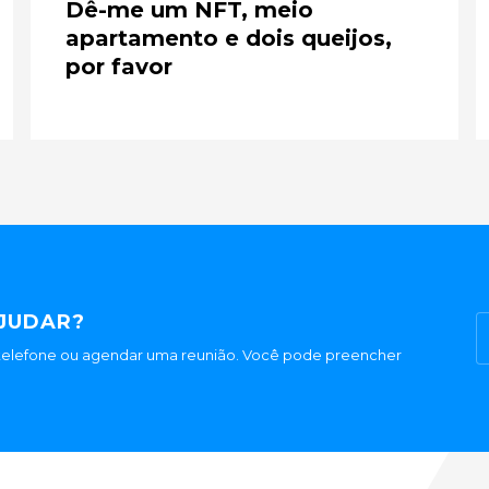
Dê-me um NFT, meio
apartamento e dois queijos,
por favor
JUDAR?
 telefone ou agendar uma reunião. Você pode preencher