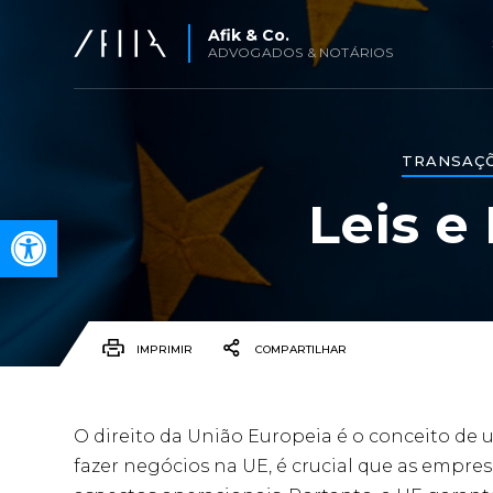
Afik & Co.
ADVOGADOS & NOTÁRIOS
TRANSAÇÕ
Leis e
Open toolbar
IMPRIMIR
COMPARTILHAR
O direito da União Europeia é o conceito de 
fazer negócios na UE, é crucial que as emp