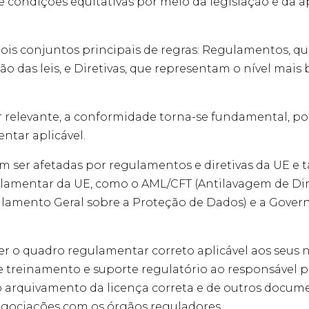
e condições equitativas por meio da legislação e da a
s conjuntos principais de regras: Regulamentos, q
 das leis, e Diretivas, que representam o nível mais 
relevante, a conformidade torna-se fundamental, po
ntar aplicável.
 ser afetadas por regulamentos e diretivas da UE 
ulamentar da UE, como o AML/CFT (Antilavagem de Di
lamento Geral sobre a Proteção de Dados) e a Gove
cer o quadro regulamentar correto aplicável aos seus 
e treinamento e suporte regulatório ao responsável p
o arquivamento da licença correta e de outros docum
negociações com os órgãos reguladores.