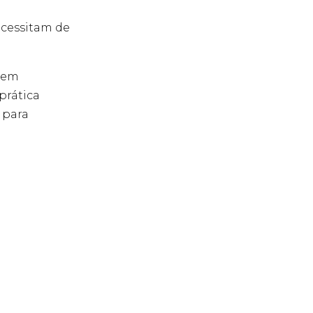
ecessitam de
a em
prática
 para