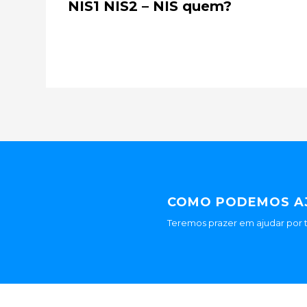
NIS1 NIS2 – NIS quem?
COMO PODEMOS A
Teremos prazer em ajudar por