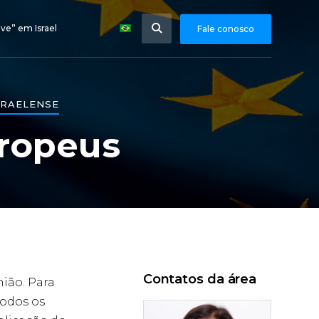
ve” em Israel
Fale conosco
SRAELENSE
uropeus
Contatos da área
nião. Para
todos os