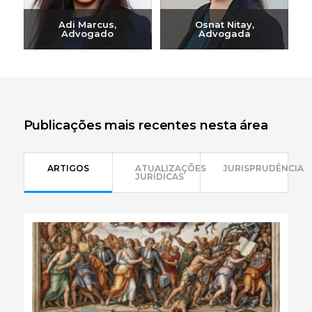
Adi Marcus,
Osnat Nitay,
Advogado
Advogada
Enviar e-mail
Enviar e-mail
+972-3-6093609
+972-3-6093609
Publicações mais recentes nesta área
ARTIGOS
ATUALIZAÇÕES
JURISPRUDÊNCIA
JURÍDICAS