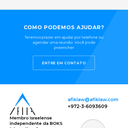
COMO PODEMOS AJUDAR?
Teremos prazer em ajudar por telefone ou
agendar uma reunião. Você pode
preencher
ENTRE EM CONTATO
afiklaw@afiklaw.com
+972-3-6093609
Membro israelense
independente da
BOKS