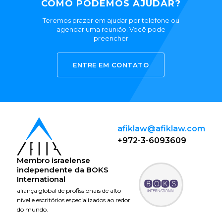
COMO PODEMOS AJUDAR?
Teremos prazer em ajudar por telefone ou
agendar uma reunião. Você pode
preencher
ENTRE EM CONTATO
afiklaw@afiklaw.com
+972-3-6093609
Membro israelense
independente da
BOKS
International
aliança global de profissionais de alto
nível e escritórios especializados ao redor
do mundo.