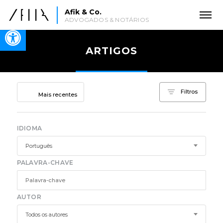
Afik & Co.
ADVOGADOS & NOTÁRIOS
Open toolbar
ARTIGOS
Ordenar por
Filtros
Mais recentes
IDIOMA
Português
PALAVRA-CHAVE
AUTOR
Todos os autores