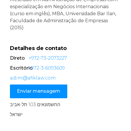
especialização em Negócios Internacionais
(curso em inglês), MBA, Universidade Bar Ilan,
Faculdade de Administração de Empresas
(2015)
Detalhes de contato
Direto
+972-73-2073227
Escritório
+972-3-6093609
adim@afiklaw.com
Enviar mensagem
החשמונאים 103 תל-אביב
ישראל