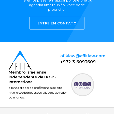
Teremos prazer em ajudar por telefone ou
agendar uma reunião. Você pode
preencher
ENTRE EM CONTATO
afiklaw@afiklaw.com
+972-3-6093609
Membro israelense
independente da
BOKS
International
aliança global de profissionais de alto
nível e escritórios especializados ao redor
do mundo.