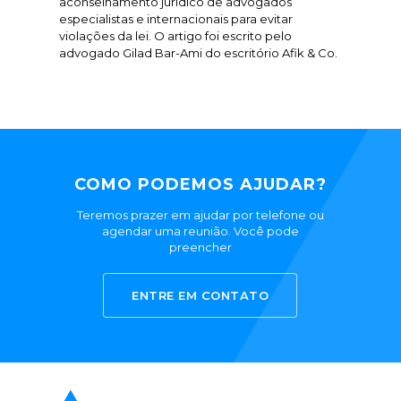
aconselhamento jurídico de advogados
especialistas e internacionais para evitar
violações da lei. O artigo foi escrito pelo
advogado Gilad Bar-Ami do escritório Afik & Co.
COMO PODEMOS AJUDAR?
Teremos prazer em ajudar por telefone ou
agendar uma reunião. Você pode
preencher
ENTRE EM CONTATO