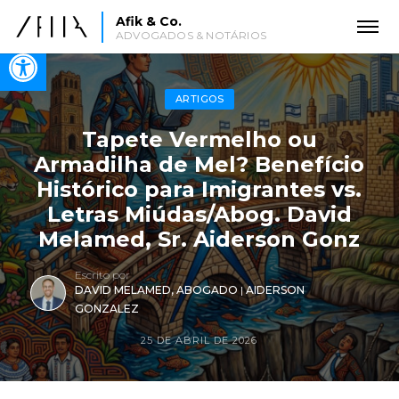
Afik & Co.
ADVOGADOS & NOTÁRIOS
Open toolbar
ARTIGOS
Tapete Vermelho ou
Armadilha de Mel? Benefício
Histórico para Imigrantes vs.
Letras Miúdas/Abog. David
Melamed, Sr. Aiderson Gonz
Escrito por
DAVID MELAMED, ABOGADO
|
AIDERSON
GONZALEZ
25 DE ABRIL DE 2026