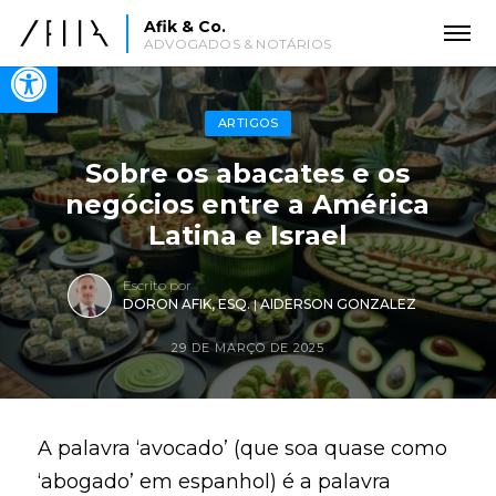
Afik & Co.
ADVOGADOS & NOTÁRIOS
Open toolbar
ARTIGOS
Sobre os abacates e os
negócios entre a América
Latina e Israel
Escrito por
DORON AFIK, ESQ.
|
AIDERSON GONZALEZ
29 DE MARÇO DE 2025
A palavra ‘avocado’ (que soa quase como
‘abogado’ em espanhol) é a palavra