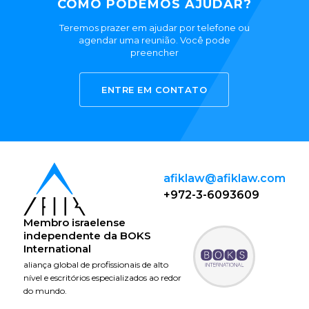
COMO PODEMOS AJUDAR?
Teremos prazer em ajudar por telefone ou
agendar uma reunião. Você pode
preencher
ENTRE EM CONTATO
afiklaw@afiklaw.com
+972-3-6093609
Membro israelense
independente da
BOKS
International
aliança global de profissionais de alto
nível e escritórios especializados ao redor
do mundo.