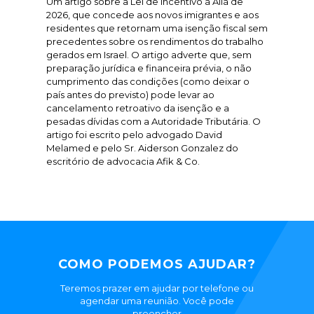
Um artigo sobre a Lei de Incentivo à Aliá de
2026, que concede aos novos imigrantes e aos
residentes que retornam uma isenção fiscal sem
precedentes sobre os rendimentos do trabalho
gerados em Israel. O artigo adverte que, sem
preparação jurídica e financeira prévia, o não
cumprimento das condições (como deixar o
país antes do previsto) pode levar ao
cancelamento retroativo da isenção e a
pesadas dívidas com a Autoridade Tributária. O
artigo foi escrito pelo advogado David
Melamed e pelo Sr. Aiderson Gonzalez do
escritório de advocacia Afik & Co.
COMO PODEMOS AJUDAR?
Teremos prazer em ajudar por telefone ou
agendar uma reunião. Você pode
preencher