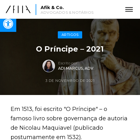
Afik & Co.
ADVOGADOS & NOTÁRIOS
Open toolbar
ARTIGOS
O Príncipe – 2021
Escrito por
ADI MARCUS, ADV.
3 DE NOVEMBRO DE 2021
Em 1513, foi escrito "O Príncipe" – o
famoso livro sobre governança de autoria
de Nicolau Maquiavel (publicado
postumamente em 1532).